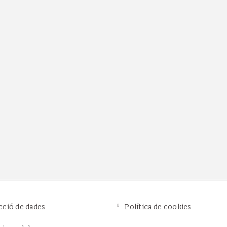
cció de dades
Política de cookies