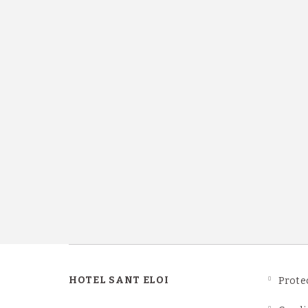
HOTEL SANT ELOI
Prote