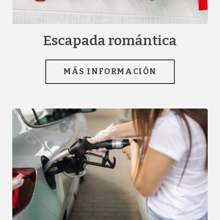
channel.com\/api\/hotels\/640\/medias\/210#Hotel Sant
Eloi_Sant Juli\u00e0 de Loria_Escapada
rom\u00e1ntica","name":""}]
Escapada romántica