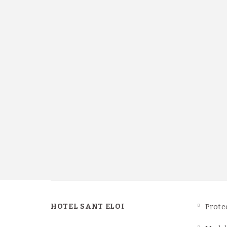
HOTEL SANT ELOI
Prote